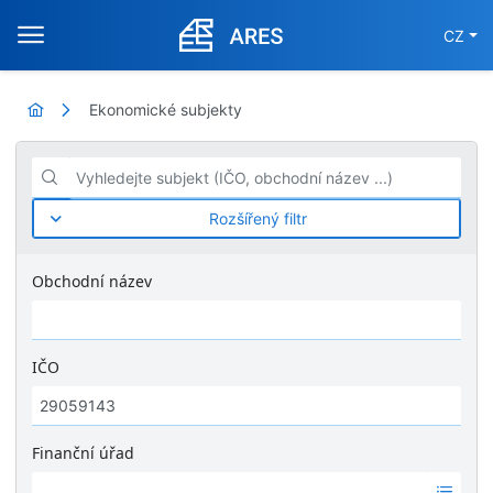
CZ
Ekonomické subjekty
Vyhledejte subjekt (IČO, obchodní název ...)
Rozšířený filtr
Obchodní název
IČO
Finanční úřad
Ž