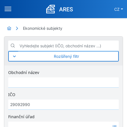
CZ
Ekonomické subjekty
Vyhledejte subjekt (IČO, obchodní název ...)
Rozšířený filtr
Obchodní název
IČO
Finanční úřad
Ž