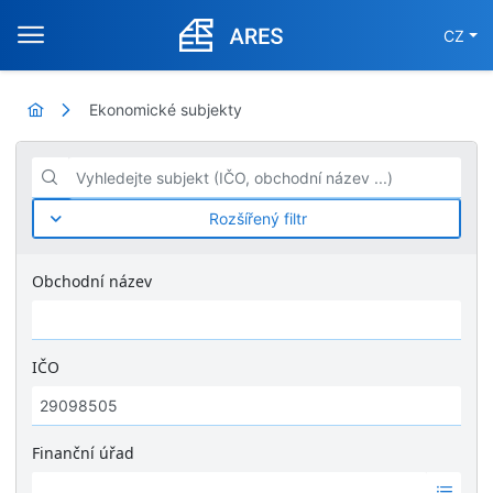
CZ
Ekonomické subjekty
Vyhledejte subjekt (IČO, obchodní název ...)
Rozšířený filtr
Obchodní název
IČO
Finanční úřad
Ž