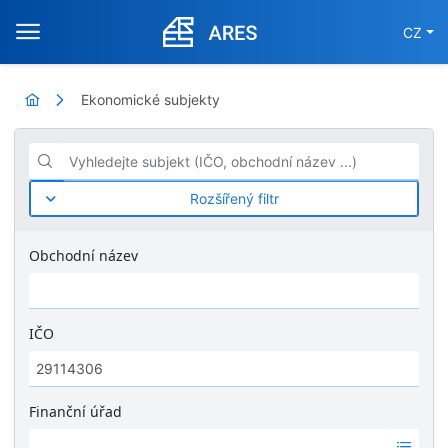
CZ
Ekonomické subjekty
Vyhledejte subjekt (IČO, obchodní název ...)
Rozšířený filtr
Obchodní název
IČO
Finanční úřad
Ž