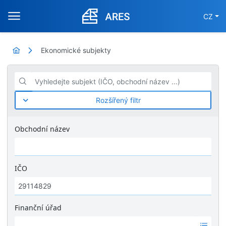
CZ
Ekonomické subjekty
Vyhledejte subjekt (IČO, obchodní název ...)
Rozšířený filtr
Obchodní název
IČO
Finanční úřad
Ž