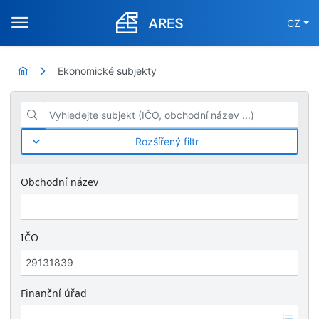
CZ
Ekonomické subjekty
Vyhledejte subjekt (IČO, obchodní název ...)
Rozšířený filtr
Obchodní název
IČO
Finanční úřad
Ž