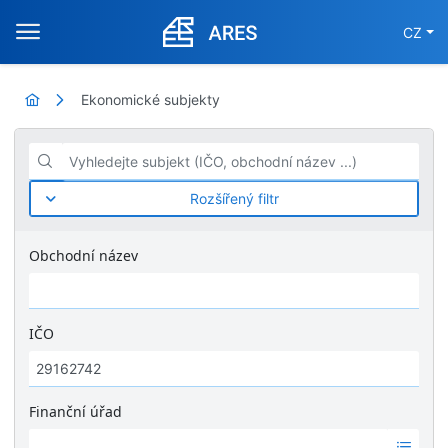
CZ
Ekonomické subjekty
Vyhledejte subjekt (IČO, obchodní název ...)
Rozšířený filtr
Obchodní název
IČO
Finanční úřad
Ž