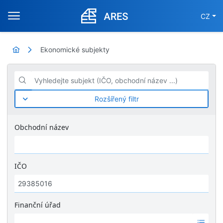
CZ
Ekonomické subjekty
Vyhledejte subjekt (IČO, obchodní název ...)
Rozšířený filtr
Obchodní název
IČO
Finanční úřad
Ž