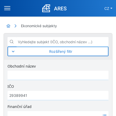
CZ
Ekonomické subjekty
Vyhledejte subjekt (IČO, obchodní název ...)
Rozšířený filtr
Obchodní název
IČO
Finanční úřad
Ž