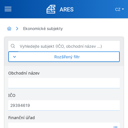
CZ
Ekonomické subjekty
Vyhledejte subjekt (IČO, obchodní název ...)
Rozšířený filtr
Obchodní název
IČO
Finanční úřad
Ž