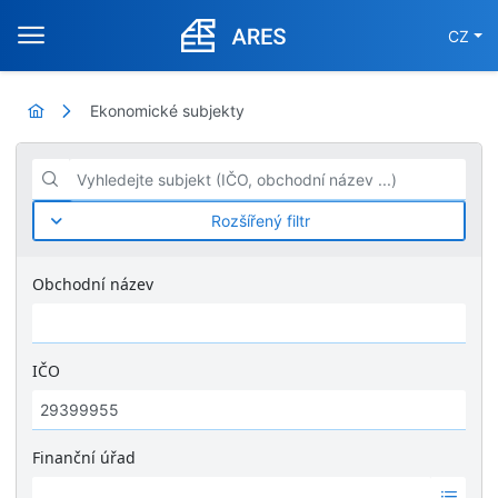
CZ
Ekonomické subjekty
Vyhledejte subjekt (IČO, obchodní název ...)
Rozšířený filtr
Obchodní název
IČO
Finanční úřad
Ž