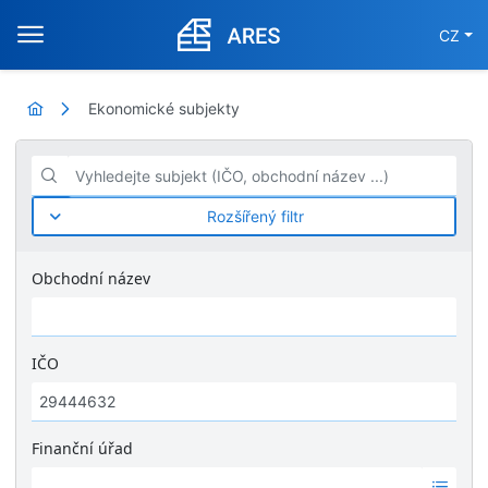
CZ
Ekonomické subjekty
Vyhledejte subjekt (IČO, obchodní název ...)
Rozšířený filtr
Obchodní název
IČO
Finanční úřad
Ž