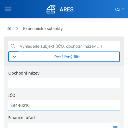
CZ
Ekonomické subjekty
Vyhledejte subjekt (IČO, obchodní název ...)
Rozšířený filtr
Obchodní název
IČO
Finanční úřad
Ž