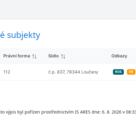
ý
d
s
k
l
y
e
d
é subjekty
k
y
Právní forma
Sídlo
Odkazy
112
č.p. 837, 78344 Loučany
ROS
VR
to výpis byl pořízen prostřednictvím IS ARES dne: 6. 8. 2026 v 08:3