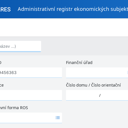
Administrativní registr ekonomických subjek
..)
O
Finanční úřad
Ž
á
d
ce
Číslo domu
/
Číslo orientační
n
Ž
é
/
á
v
d
ý
ávní forma ROS
n
s
é
l
v
e