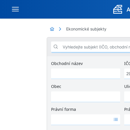
Ekonomické subjekty
Vyhledejte subjekt (IČO, obchodní název .
Obchodní název
IČ
Obec
Uli
Ž
á
d
Právní forma
Pr
n
Ž
Ž
é
á
á
v
d
d