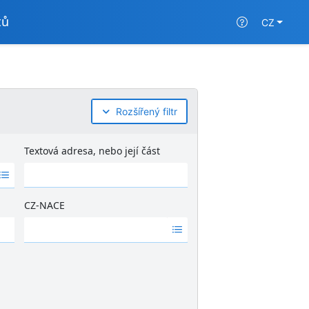
tů
CZ
Rozšířený filtr
Textová adresa, nebo její část
CZ-NACE
Ž
á
d
n
é
v