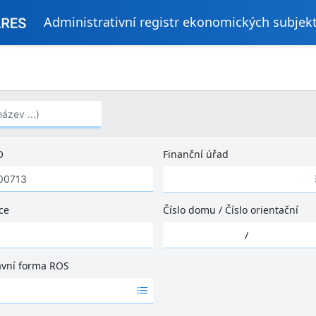
Administrativní registr ekonomických subjek
..)
O
Finanční úřad
Ž
á
d
ce
Číslo domu
/
Číslo orientační
n
Ž
é
/
á
v
d
ý
ávní forma ROS
n
s
é
l
v
e