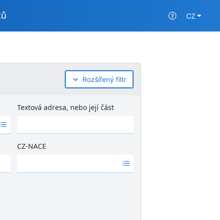
tů
CZ
Rozšířený filtr
Textová adresa, nebo její část
CZ-NACE
Ž
á
d
n
é
v