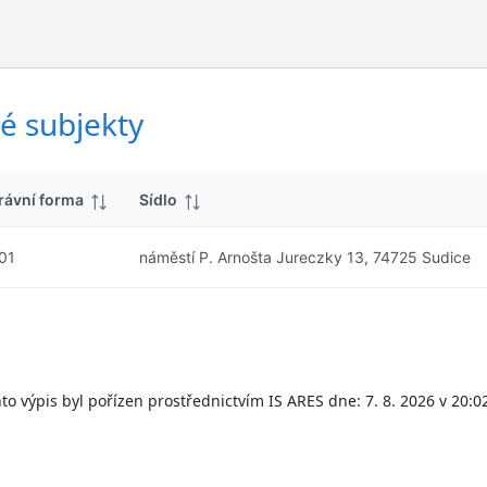
ý
d
s
k
l
y
e
d
é subjekty
k
y
rávní forma
Sídlo
01
náměstí P. Arnošta Jureczky 13, 74725 Sudice
to výpis byl pořízen prostřednictvím IS ARES dne: 7. 8. 2026 v 20:0