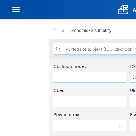
Ekonomické subjekty
Vyhledejte subjekt (IČO, obchodní název .
Obchodní název
IČ
Obec
Uli
Ž
á
d
Právní forma
Pr
n
Ž
Ž
é
á
á
v
d
d