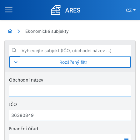
CZ
Ekonomické subjekty
Vyhledejte subjekt (IČO, obchodní název ...)
Rozšířený filtr
Obchodní název
IČO
Finanční úřad
Ž