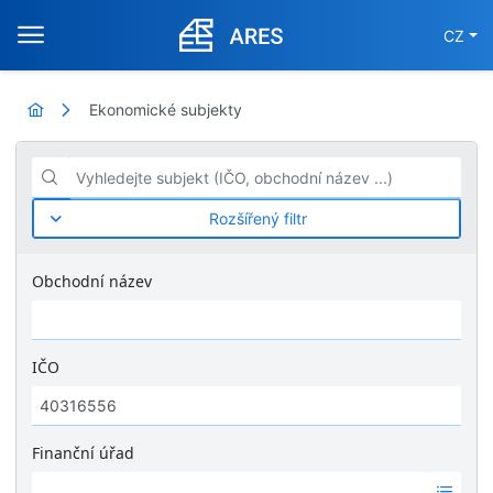
CZ
Ekonomické subjekty
Vyhledejte subjekt (IČO, obchodní název ...)
Rozšířený filtr
Obchodní název
IČO
Finanční úřad
Ž