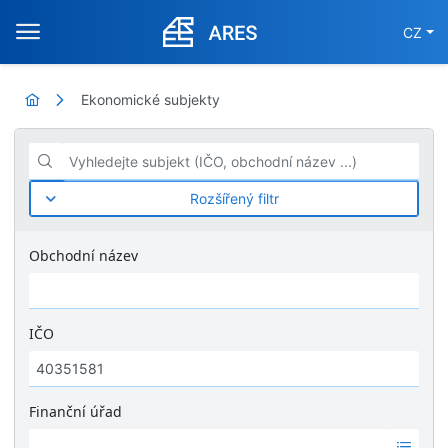
CZ
Ekonomické subjekty
Vyhledejte subjekt (IČO, obchodní název ...)
Rozšířený filtr
Obchodní název
IČO
Finanční úřad
Ž