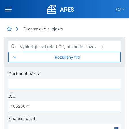
CZ
Ekonomické subjekty
Vyhledejte subjekt (IČO, obchodní název ...)
Rozšířený filtr
Obchodní název
IČO
Finanční úřad
Ž