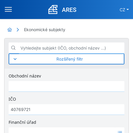
CZ
Ekonomické subjekty
Vyhledejte subjekt (IČO, obchodní název ...)
Rozšířený filtr
Obchodní název
IČO
Finanční úřad
Ž