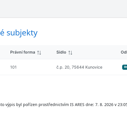
ý
d
s
k
l
y
e
d
é subjekty
k
y
Právní forma
Sídlo
Od
101
č.p. 20, 75644 Kunovice
R
to výpis byl pořízen prostřednictvím IS ARES dne: 7. 8. 2026 v 23:0