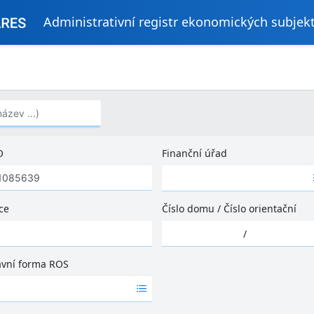
Administrativní registr ekonomických subjek
..)
O
Finanční úřad
Ž
á
d
ce
Číslo domu
/
Číslo orientační
n
Ž
é
/
á
v
d
ý
ávní forma ROS
n
s
é
l
v
e