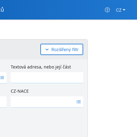
tů
CZ
Rozšířený filtr
Textová adresa, nebo její část
CZ-NACE
Ž
á
d
n
é
v