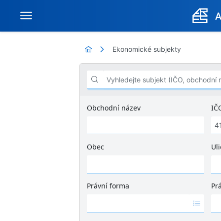
Ekonomické subjekty
Vyhledejte subjekt (IČO, obchodní název .
Obchodní název
IČ
Obec
Uli
Ž
á
d
Právní forma
Pr
n
Ž
Ž
é
á
á
v
d
d