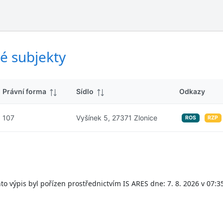
ý
d
s
k
l
y
e
d
é subjekty
k
y
Právní forma
Sídlo
Odkazy
107
Vyšínek 5, 27371 Zlonice
ROS
RZP
to výpis byl pořízen prostřednictvím IS ARES dne: 7. 8. 2026 v 07:3