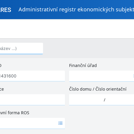
Administrativní registr ekonomických subjek
..)
O
Finanční úřad
Ž
á
d
ce
Číslo domu
/
Číslo orientační
n
Ž
é
/
á
v
d
ý
ávní forma ROS
n
s
é
l
v
e