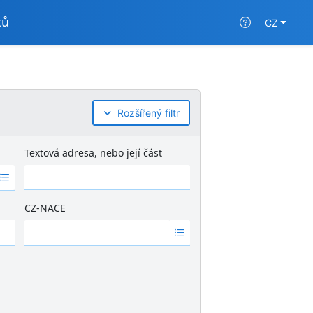
tů
CZ
Rozšířený filtr
Textová adresa, nebo její část
CZ-NACE
Ž
á
d
n
é
v