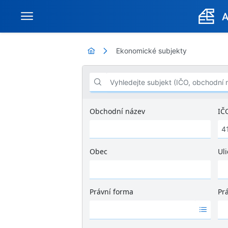
Ekonomické subjekty
Vyhledejte subjekt (IČO, obchodní název .
Obchodní název
IČ
Obec
Uli
Ž
á
d
Právní forma
Pr
n
Ž
Ž
é
á
á
v
d
d