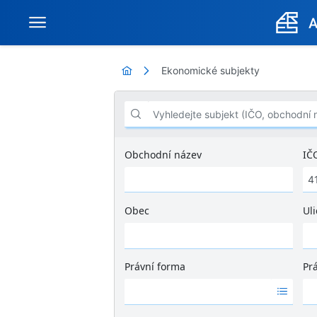
Ekonomické subjekty
Vyhledejte subjekt (IČO, obchodní název .
Obchodní název
IČ
Obec
Uli
Ž
á
d
Právní forma
Pr
n
Ž
Ž
é
á
á
v
d
d