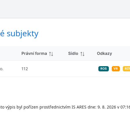
ý
d
s
k
l
y
e
d
é subjekty
k
y
Právní forma
Sídlo
Odkazy
o.
112
ROS
VR
RZ
to výpis byl pořízen prostřednictvím IS ARES dne: 9. 8. 2026 v 07:1