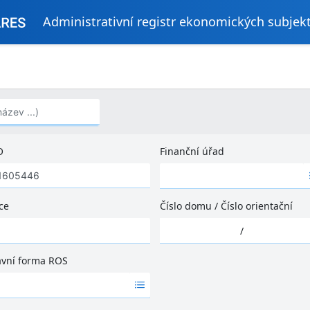
Administrativní registr ekonomických subjek
..)
O
Finanční úřad
Ž
á
d
ce
Číslo domu
/
Číslo orientační
n
Ž
é
/
á
v
d
ý
ávní forma ROS
n
s
é
l
v
e