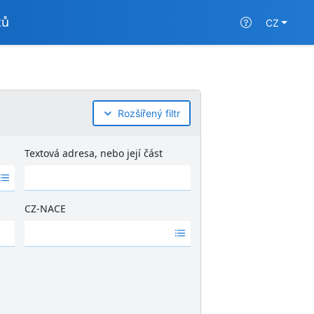
tů
CZ
Rozšířený filtr
Textová adresa, nebo její část
CZ-NACE
Ž
á
d
n
é
v