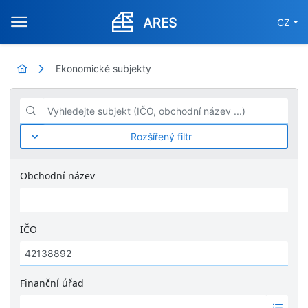
CZ
Ekonomické subjekty
Vyhledejte subjekt (IČO, obchodní název ...)
Rozšířený filtr
Obchodní název
IČO
Finanční úřad
Ž