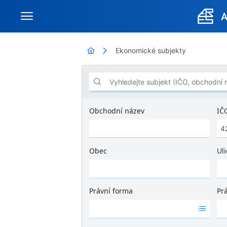
Ekonomické subjekty
Vyhledejte subjekt (IČO, obchodní název .
Obchodní název
IČ
Obec
Uli
Ž
á
d
Právní forma
Pr
n
Ž
Ž
é
á
á
v
d
d