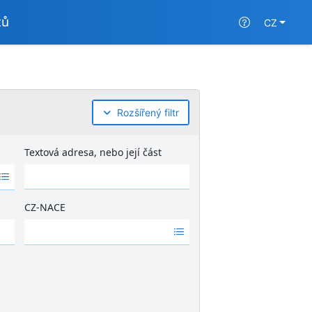
tů
CZ
Rozšířený filtr
Textová adresa, nebo její část
CZ-NACE
Ž
á
d
n
é
v