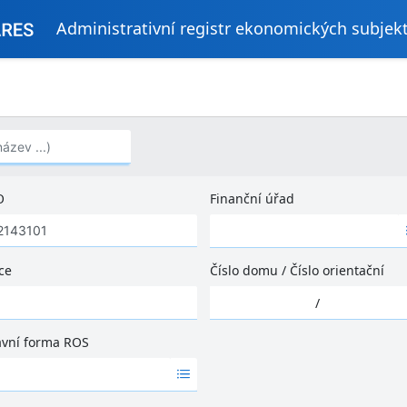
Administrativní registr ekonomických subjek
..)
O
Finanční úřad
Ž
á
d
ce
Číslo domu
/
Číslo orientační
n
Ž
é
/
á
v
d
ý
ávní forma ROS
n
s
é
l
v
e