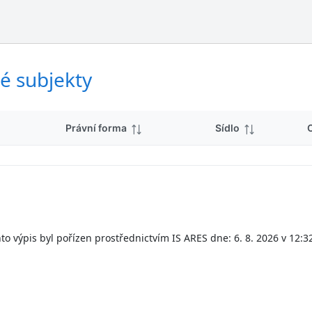
ý
d
s
k
l
y
e
d
é subjekty
k
y
Právní forma
Sídlo
to výpis byl pořízen prostřednictvím IS ARES dne: 6. 8. 2026 v 12:3