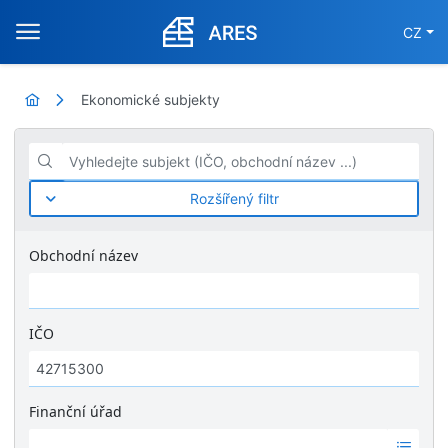
CZ
Ekonomické subjekty
Vyhledejte subjekt (IČO, obchodní název ...)
Rozšířený filtr
Obchodní název
IČO
Finanční úřad
Ž