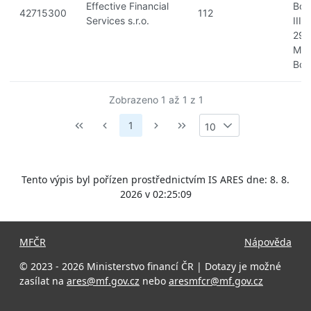
Effective Financial
Bol
42715300
112
Services s.r.o.
III,
293
Mla
Bol
Zobrazeno 1 až 1 z 1
1
10
Tento výpis byl pořízen prostřednictvím IS ARES dne: 8. 8.
2026 v 02:25:09
MFČR
Nápověda
© 2023 - 2026 Ministerstvo financí ČR | Dotazy je možné
zasílat na
ares@mf.gov.cz
nebo
aresmfcr@mf.gov.cz