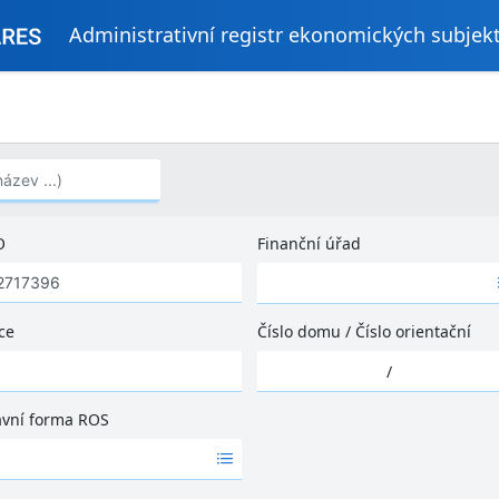
Administrativní registr ekonomických subjek
..)
O
Finanční úřad
Ž
á
d
ce
Číslo domu
/
Číslo orientační
n
Ž
é
/
á
v
d
ý
ávní forma ROS
n
s
é
l
v
e