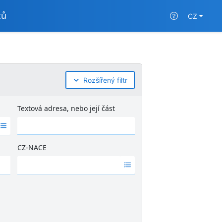
tů
CZ
Rozšířený filtr
Textová adresa, nebo její část
CZ-NACE
Ž
á
d
n
é
v