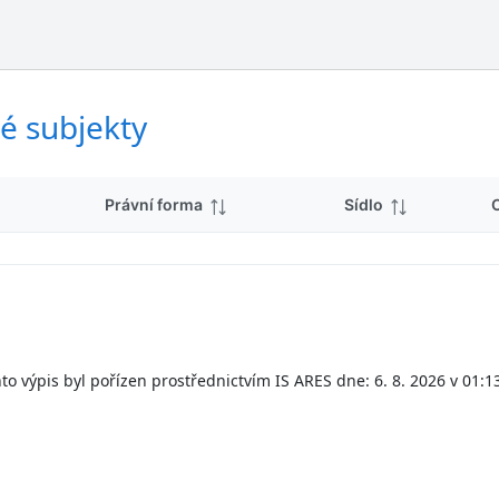
ý
d
s
k
l
y
e
d
é subjekty
k
y
Právní forma
Sídlo
to výpis byl pořízen prostřednictvím IS ARES dne: 6. 8. 2026 v 01:1