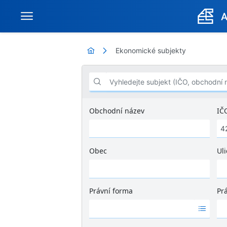
Ekonomické subjekty
Vyhledejte subjekt (IČO, obchodní název .
Obchodní název
IČ
Obec
Uli
Ž
á
d
Právní forma
Pr
n
Ž
Ž
é
á
á
v
d
d