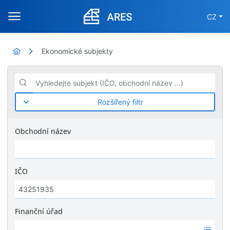
CZ
Ekonomické subjekty
Vyhledejte subjekt (IČO, obchodní název ...)
Rozšířený filtr
Obchodní název
IČO
Finanční úřad
Ž