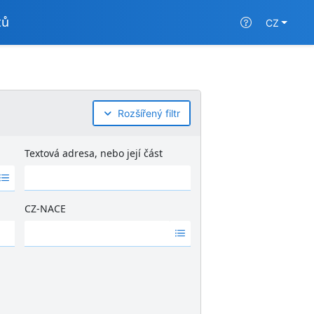
tů
CZ
Rozšířený filtr
Textová adresa, nebo její část
CZ-NACE
Ž
á
d
n
é
v