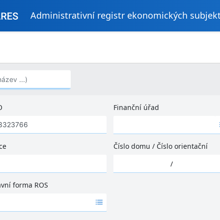
Administrativní registr ekonomických subjek
..)
O
Finanční úřad
Ž
á
d
ce
Číslo domu
/
Číslo orientační
n
Ž
é
/
á
v
d
ý
ávní forma ROS
n
s
é
l
v
e