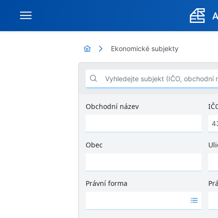
Ekonomické subjekty
Vyhledejte subjekt (IČO, obchodní název .
Obchodní název
IČ
Obec
Uli
Ž
á
d
Právní forma
Pr
n
Ž
Ž
é
á
á
v
d
d