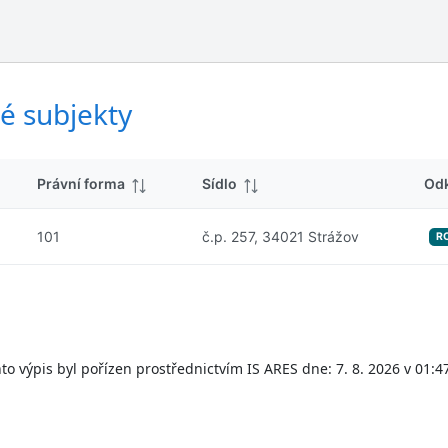
ý
d
s
k
l
y
e
d
é subjekty
k
y
Právní forma
Sídlo
Od
101
č.p. 257, 34021 Strážov
R
to výpis byl pořízen prostřednictvím IS ARES dne: 7. 8. 2026 v 01:4