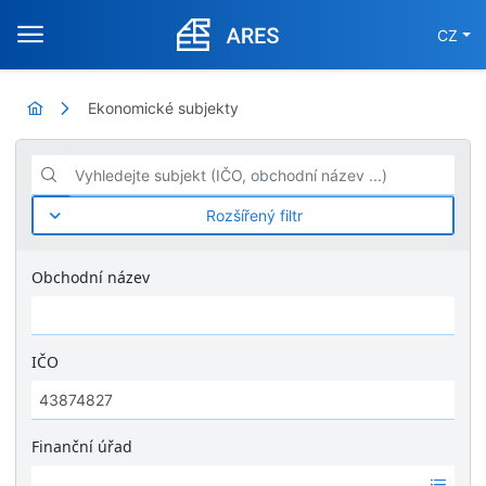
CZ
Ekonomické subjekty
Vyhledejte subjekt (IČO, obchodní název ...)
Rozšířený filtr
Obchodní název
IČO
Finanční úřad
Ž