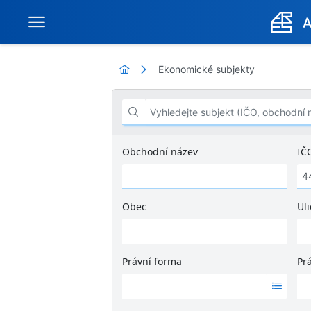
Ekonomické subjekty
Vyhledejte subjekt (IČO, obchodní název .
Obchodní název
IČ
Obec
Uli
Ž
á
d
Právní forma
Pr
n
Ž
Ž
é
á
á
v
d
d