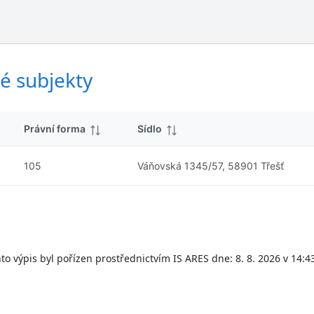
ý
d
s
k
l
y
e
d
é subjekty
k
y
Právní forma
Sídlo
105
Váňovská 1345/57, 58901 Třešť
to výpis byl pořízen prostřednictvím IS ARES dne: 8. 8. 2026 v 14:4