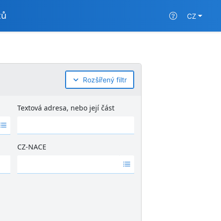
tů
CZ
Rozšířený filtr
Textová adresa, nebo její část
CZ-NACE
Ž
á
d
n
é
v