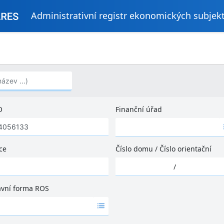
Administrativní registr ekonomických subjek
..)
O
Finanční úřad
Ž
á
d
ce
Číslo domu
/
Číslo orientační
n
Ž
é
/
á
v
d
ý
ávní forma ROS
n
s
é
l
v
e