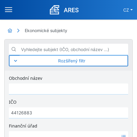
CZ
Ekonomické subjekty
Vyhledejte subjekt (IČO, obchodní název ...)
Rozšířený filtr
Obchodní název
IČO
Finanční úřad
Ž