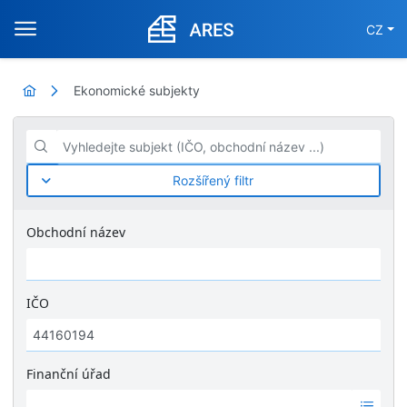
CZ
Ekonomické subjekty
Vyhledejte subjekt (IČO, obchodní název ...)
Rozšířený filtr
Obchodní název
IČO
Finanční úřad
Ž