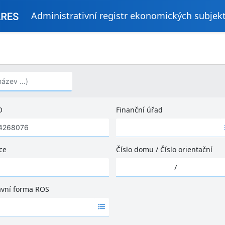
Administrativní registr ekonomických subjek
..)
O
Finanční úřad
Ž
á
d
ce
Číslo domu
/
Číslo orientační
n
Ž
é
/
á
v
d
ý
ávní forma ROS
n
s
é
l
v
e