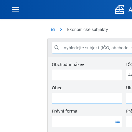
Ekonomické subjekty
Vyhledejte subjekt (IČO, obchodní název .
Obchodní název
IČ
Obec
Uli
Ž
á
d
Právní forma
Pr
n
Ž
Ž
é
á
á
v
d
d