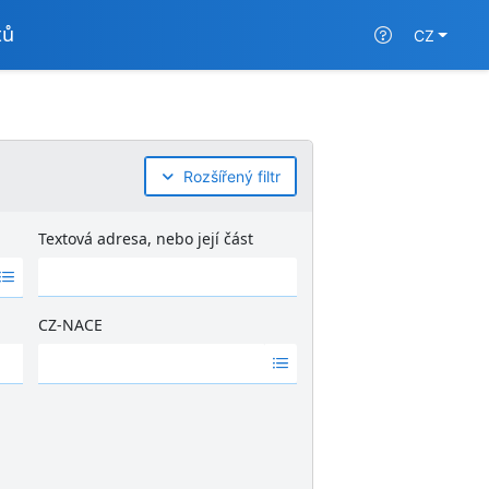
tů
CZ
Rozšířený filtr
Textová adresa, nebo její část
CZ-NACE
Ž
á
d
n
é
v