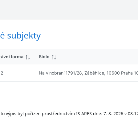
ý
d
s
k
l
y
e
d
é subjekty
k
y
rávní forma
Sídlo
12
Na vinobraní 1791/28, Záběhlice, 10600 Praha 1
to výpis byl pořízen prostřednictvím IS ARES dne: 7. 8. 2026 v 08:1