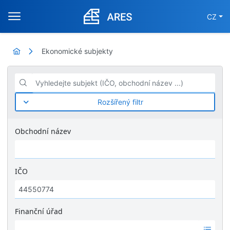
CZ
Ekonomické subjekty
Vyhledejte subjekt (IČO, obchodní název ...)
Rozšířený filtr
Obchodní název
IČO
Finanční úřad
Ž