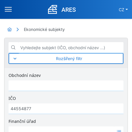
CZ
Ekonomické subjekty
Vyhledejte subjekt (IČO, obchodní název ...)
Rozšířený filtr
Obchodní název
IČO
Finanční úřad
Ž