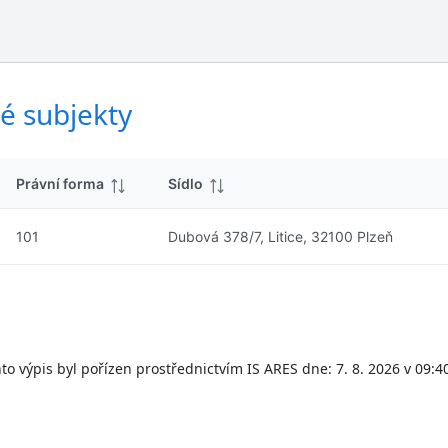
ý
d
s
k
l
y
e
d
é subjekty
k
y
Právní forma
Sídlo
101
Dubová 378/7, Litice, 32100 Plzeň
to výpis byl pořízen prostřednictvím IS ARES dne: 7. 8. 2026 v 09:4