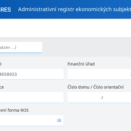
Administrativní registr ekonomických subjek
..)
O
Finanční úřad
Ž
á
d
ce
Číslo domu
/
Číslo orientační
n
Ž
é
/
á
v
d
ý
ávní forma ROS
n
s
é
l
v
e