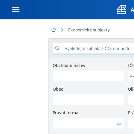
Ekonomické subjekty
Vyhledejte subjekt (IČO, obchodní název .
Obchodní název
IČ
Obec
Uli
Ž
á
d
Právní forma
Pr
n
Ž
Ž
é
á
á
v
d
d