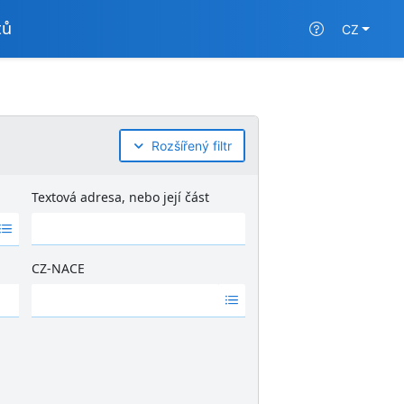
tů
CZ
Rozšířený filtr
Textová adresa, nebo její část
CZ-NACE
Ž
á
d
n
é
v