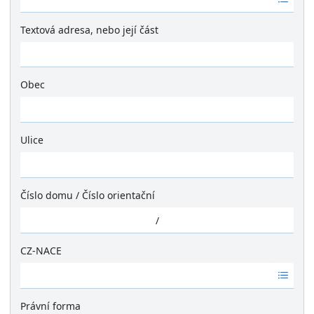
á
d
Textová adresa, nebo její část
n
é
v
ý
Obec
s
Ž
l
á
e
d
Ulice
d
n
k
Ž
é
y
á
v
d
ý
Číslo domu
/
Číslo orientační
n
s
é
/
l
v
e
ý
CZ-NACE
d
s
k
Ž
l
y
á
e
d
Právní forma
d
n