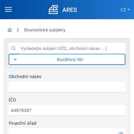
CZ
Ekonomické subjekty
Vyhledejte subjekt (IČO, obchodní název ...)
Rozšířený filtr
Obchodní název
IČO
Finanční úřad
Ž