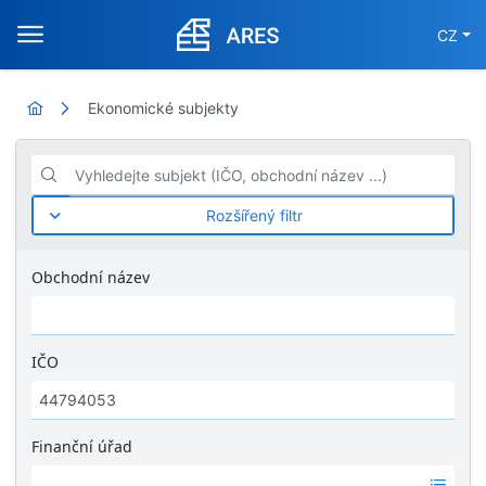
CZ
Ekonomické subjekty
Vyhledejte subjekt (IČO, obchodní název ...)
Rozšířený filtr
Obchodní název
IČO
Finanční úřad
Ž