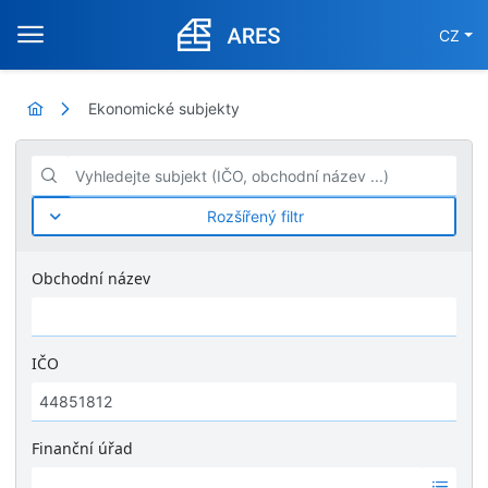
CZ
Ekonomické subjekty
Vyhledejte subjekt (IČO, obchodní název ...)
Rozšířený filtr
Obchodní název
IČO
Finanční úřad
Ž