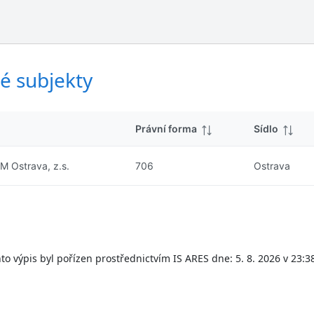
ý
d
s
k
l
y
e
d
é subjekty
k
y
Právní forma
Sídlo
M Ostrava, z.s.
706
Ostrava
to výpis byl pořízen prostřednictvím IS ARES dne: 5. 8. 2026 v 23:3