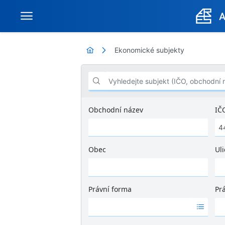
Ekonomické subjekty
Vyhledejte subjekt (IČO, obchodní název .
Obchodní název
IČ
Obec
Uli
Ž
á
d
Právní forma
Pr
n
Ž
Ž
é
á
á
v
d
d