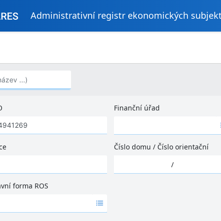
Administrativní registr ekonomických subjek
..)
O
Finanční úřad
Ž
á
d
ce
Číslo domu
/
Číslo orientační
n
Ž
é
/
á
v
d
ý
ávní forma ROS
n
s
é
l
v
e