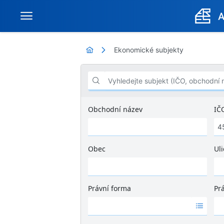
Ekonomické subjekty
Vyhledejte subjekt (IČO, obchodní název .
Obchodní název
IČ
Obec
Uli
Ž
á
d
Právní forma
Pr
n
Ž
Ž
é
á
á
v
d
d