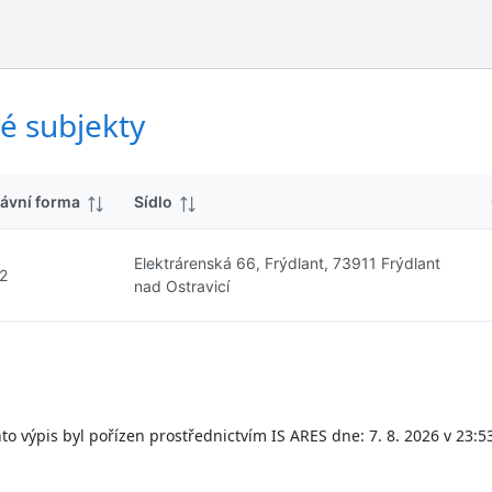
ý
d
s
k
l
y
e
d
é subjekty
k
y
ávní forma
Sídlo
Elektrárenská 66, Frýdlant, 73911 Frýdlant
2
nad Ostravicí
to výpis byl pořízen prostřednictvím IS ARES dne: 7. 8. 2026 v 23:5