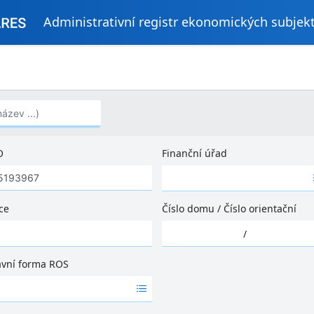
Administrativní registr ekonomických subjek
..)
O
Finanční úřad
Ž
á
d
ce
Číslo domu
/
Číslo orientační
n
Ž
é
/
á
v
d
ý
ávní forma ROS
n
s
é
l
v
e