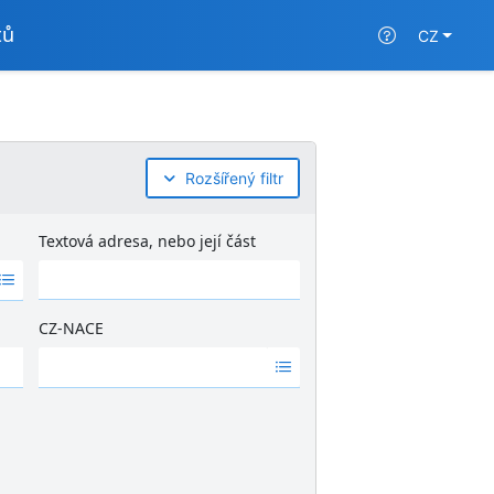
tů
CZ
Rozšířený filtr
Textová adresa, nebo její část
CZ-NACE
Ž
á
d
n
é
v