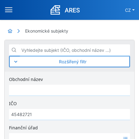
CZ
Ekonomické subjekty
Vyhledejte subjekt (IČO, obchodní název ...)
Rozšířený filtr
Obchodní název
IČO
Finanční úřad
Ž