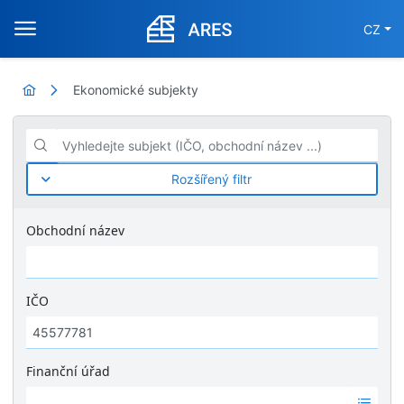
CZ
Ekonomické subjekty
Vyhledejte subjekt (IČO, obchodní název ...)
Rozšířený filtr
Obchodní název
IČO
Finanční úřad
Ž