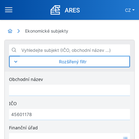
CZ
Ekonomické subjekty
Vyhledejte subjekt (IČO, obchodní název ...)
Rozšířený filtr
Obchodní název
IČO
Finanční úřad
Ž