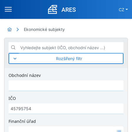
CZ
Ekonomické subjekty
Vyhledejte subjekt (IČO, obchodní název ...)
Rozšířený filtr
Obchodní název
IČO
Finanční úřad
Ž