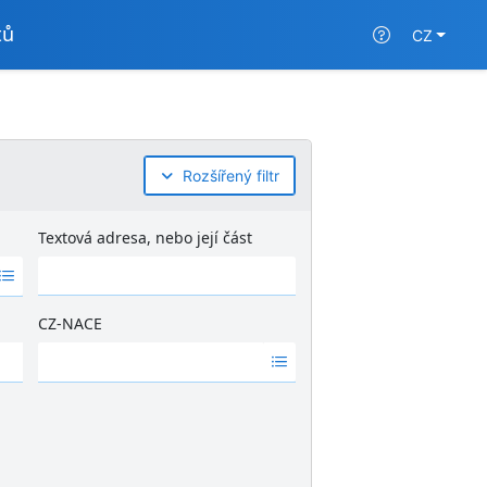
tů
CZ
Rozšířený filtr
Textová adresa, nebo její část
CZ-NACE
Ž
á
d
n
é
v