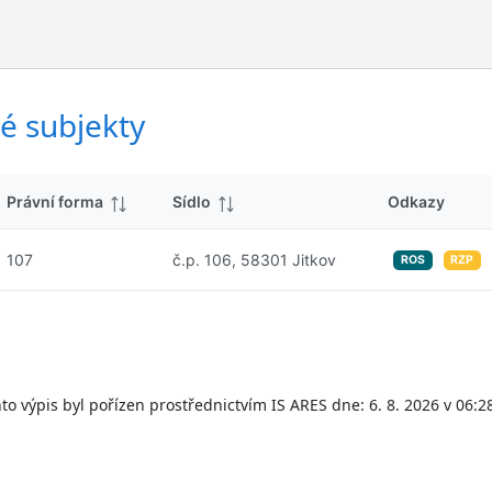
ý
d
s
k
l
y
e
d
é subjekty
k
y
Právní forma
Sídlo
Odkazy
107
č.p. 106, 58301 Jitkov
ROS
RZP
to výpis byl pořízen prostřednictvím IS ARES dne: 6. 8. 2026 v 06:2