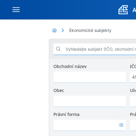
Ekonomické subjekty
Vyhledejte subjekt (IČO, obchodní název .
Obchodní název
IČ
Obec
Uli
Ž
á
d
Právní forma
Pr
n
Ž
Ž
é
á
á
v
d
d