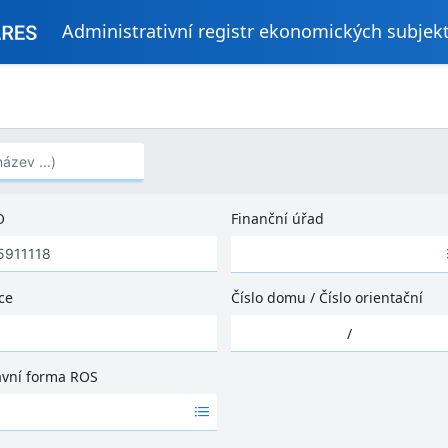
Administrativní registr ekonomických subjek
..)
O
Finanční úřad
Ž
á
d
ce
Číslo domu
/
Číslo orientační
n
Ž
é
/
á
v
d
ý
ávní forma ROS
n
s
é
l
v
e