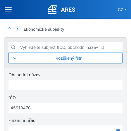
CZ
Ekonomické subjekty
Vyhledejte subjekt (IČO, obchodní název ...)
Rozšířený filtr
Obchodní název
IČO
Finanční úřad
Ž