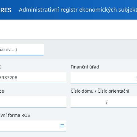
Administrativní registr ekonomických subjek
..)
O
Finanční úřad
Ž
á
d
ce
Číslo domu
/
Číslo orientační
n
Ž
é
/
á
v
d
ý
ávní forma ROS
n
s
é
l
v
e