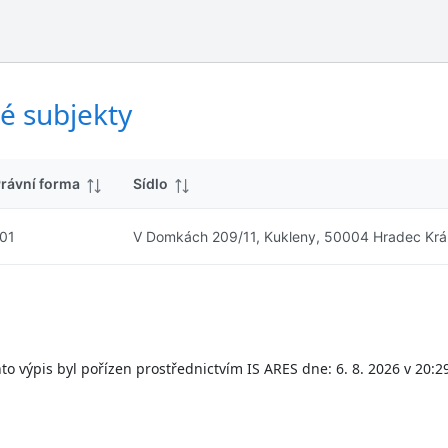
ý
d
s
k
l
y
e
d
é subjekty
k
y
rávní forma
Sídlo
01
V Domkách 209/11, Kukleny, 50004 Hradec Krá
to výpis byl pořízen prostřednictvím IS ARES dne: 6. 8. 2026 v 20:2