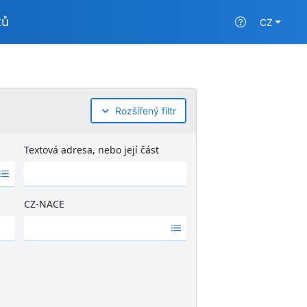
tů
CZ
Rozšířený filtr
Textová adresa, nebo její část
CZ-NACE
Ž
á
d
n
é
v