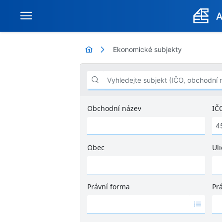
Ekonomické subjekty
Vyhledejte subjekt (IČO, obchodní název .
Obchodní název
IČ
Obec
Uli
Ž
á
d
Právní forma
Pr
n
Ž
Ž
é
á
á
v
d
d