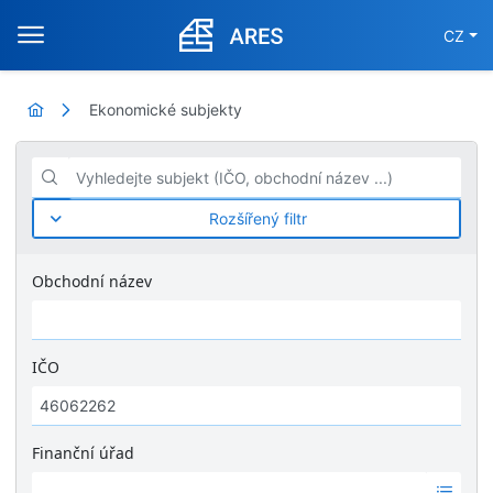
CZ
Ekonomické subjekty
Vyhledejte subjekt (IČO, obchodní název ...)
Rozšířený filtr
Obchodní název
IČO
Finanční úřad
Ž